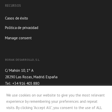
RECURSOS
Casos de éxito
Política de privacidad
Manage consent
BORAK DESARROLLO, S.L.
C/ Mahón 10, 1º A
28290 Las Rozas, Madrid. España
Tel: +34 916 403 880
E-mail:
informa@borak.es
We use cookies on our website to give you the most relevant
experience by remembering your preferences and repeat
REDES SOCIALES
visits. By clicking “Accept All”, you consent to the use of ALL