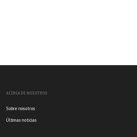
C/ Mahón 10, 1º A
28290 Las Rozas, Madrid. España
Tel: +34 916 403 880
E-mail:
informa@borak.es
REDES SOCIALES
ACERCA DE NOSOTROS
Sobre nosotros
Últimas noticias